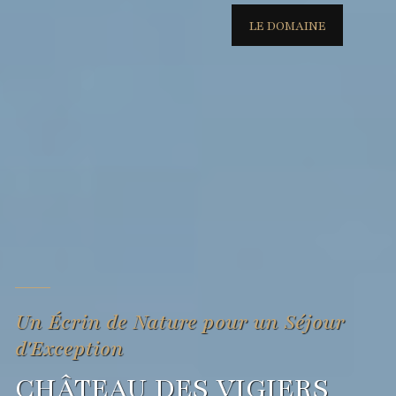
LE DOMAINE
Un Écrin de Nature pour un Séjour
d'Exception
CHÂTEAU DES VIGIERS