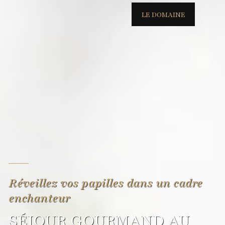
LE DOMAINE
Réveillez vos papilles dans un cadre
enchanteur
SÉJOUR GOURMAND AU