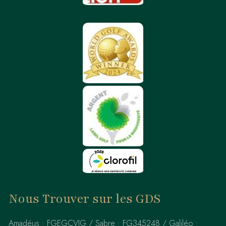
Nous Trouver sur les GDS
Amadéus : FGEGCVIG / Sabre : FG345248 / Galiléo :