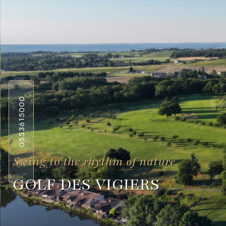
0553615000
Swing to the rhythm of nature
GOLF DES VIGIERS