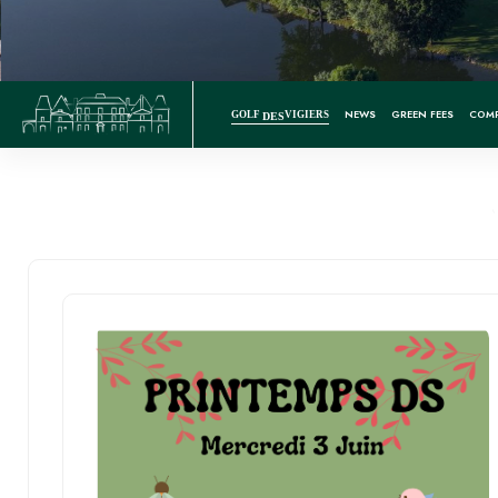
NEWS
GREEN FEES
COMP
GOLF
VIGIERS
DES