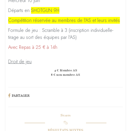
Mercredi 10 juin
Départs en
SHOTGUN 9H
Compétition réservée au membres de l'AS et leurs invités
Formule de jeu : Scramble à 3 (inscription individuelle-
tirage au sort des équipes par l'AS)
Avec Repas à 25 € à 14h
D
roit de jeu
4 € Membre AS
8 € non membre AS
PARTAGER
Starts
RÉSULTATS MIXTES