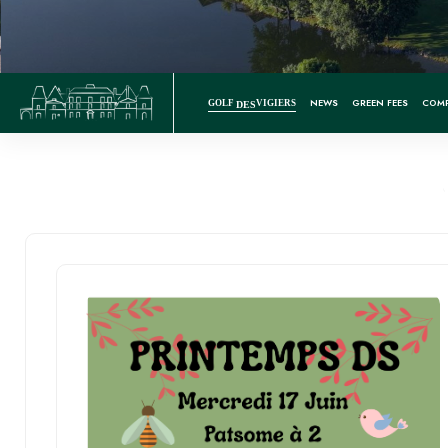
NEWS
GREEN FEES
COMP
GOLF
VIGIERS
DES