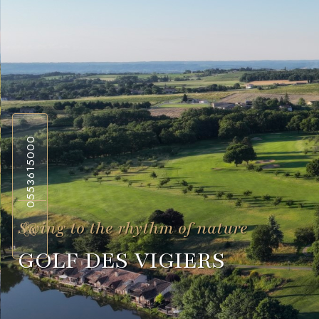
0553615000
Swing to the rhythm of nature
GOLF DES VIGIERS