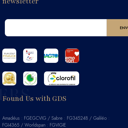
newsletter
IERS
Found Us with GDS
Amadéus : FGEGCVIG / Sabre : FG345248 / Galiléo :
FGI4365 / Worldspan : FGVIGIE