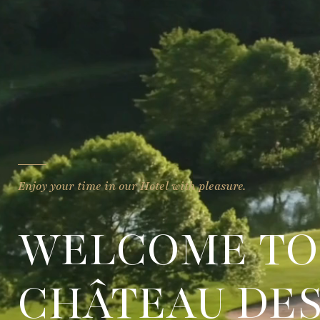
Enjoy your time in our Hotel with pleasure.
WELCOME TO
CHÂTEAU DES